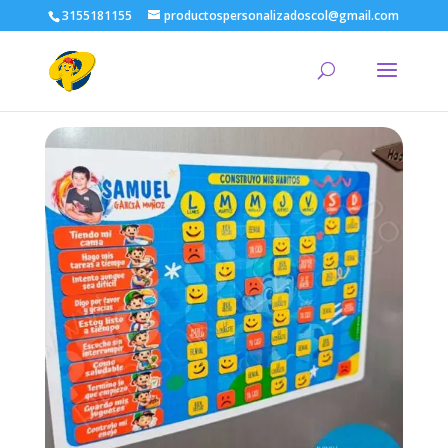
3155181155
productospersonalizadoscol@gmail.com
¿Qué
estás
buscando?