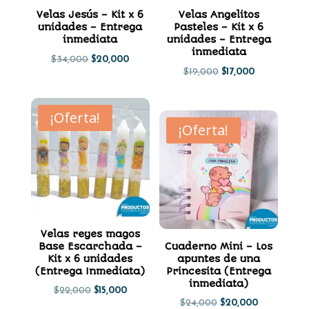
Velas Jesús – Kit x 6
Velas Angelitos
unidades – Entrega
Pasteles – Kit x 6
inmediata
unidades – Entrega
inmediata
El
El
$
34,000
$
20,000
El
El
$
19,000
$
17,000
precio
precio
precio
precio
original
actual
original
actual
¡Oferta!
era:
es:
¡Oferta!
era:
es:
$34,000.
$20,000.
$19,000.
$17,000.
Velas reyes magos
Base Escarchada –
Cuaderno Mini – Los
Kit x 6 unidades
apuntes de una
(Entrega Inmediata)
Princesita (Entrega
inmediata)
El
El
$
22,000
$
15,000
El
El
$
24,000
$
20,000