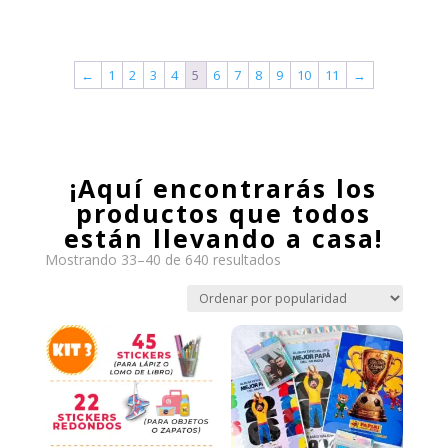
precio
precio
precio
precio
original
actual
original
actual
era:
es:
←
1
2
3
4
5
6
7
8
9
10
11
→
era:
es:
$22,000.
$15,000.
$24,000.
$20,000.
¡Aquí encontrarás los
productos que todos
están llevando a casa!
Ordenado
Mostrando 33–40 de 640 resultados
por
popularidad