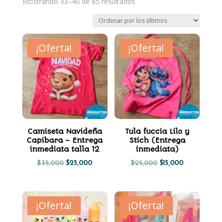
Ordenado
Mostrando 33–40 de 85 resultados
por
los
últimos
¡Oferta!
¡Oferta!
Camiseta Navideña
Tula fuccia Lilo y
Capibara – Entrega
Stich (Entrega
inmediata talla 12
inmediata)
El
El
El
El
$
35,000
$
25,000
$
25,000
$
15,000
precio
precio
precio
precio
original
actual
original
actual
¡Oferta!
¡Oferta!
era:
es:
era:
es:
$35,000.
$25,000.
$25,000.
$15,000.