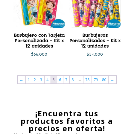
Burbujero con Tarjeta
Burbujeros
Personalizada – Kit x
Personalizados – Kit x
12 unidades
12 unidades
$
66,000
$
54,000
←
1
2
3
4
5
6
7
8
…
78
79
80
→
¡Encuentra tus
productos favoritos a
precios en oferta!