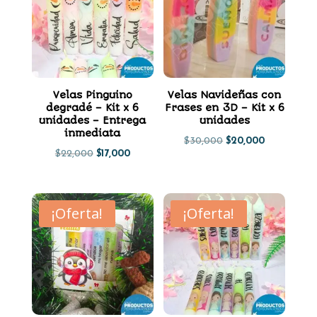
Velas Pinguino
Velas Navideñas con
degradé – Kit x 6
Frases en 3D – Kit x 6
unidades – Entrega
unidades
inmediata
El
El
$
30,000
$
20,000
El
El
$
22,000
$
17,000
precio
precio
precio
precio
original
actual
original
actual
era:
es:
¡Oferta!
¡Oferta!
era:
es:
$30,000.
$20,000.
$22,000.
$17,000.