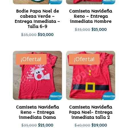
Bodie Papa Noel de
Camiseta Navideña
cabeza Verde –
Reno – Entrega
Entrega Inmediata –
inmediata Hombre
Talla 6-9
El
El
$
35,000
$
25,000
El
El
$
35,000
$
20,000
precio
precio
precio
precio
original
actual
original
actual
era:
es:
¡Oferta!
¡Oferta!
era:
es:
$35,000.
$25,000.
$35,000.
$20,000.
Camiseta Navideña
Camiseta Navideña
Reno – Entrega
Papa Noel- Entrega
inmediata Dama
inmediata talla 2
El
El
El
El
$
35,000
$
25,000
$
40,000
$
29,000