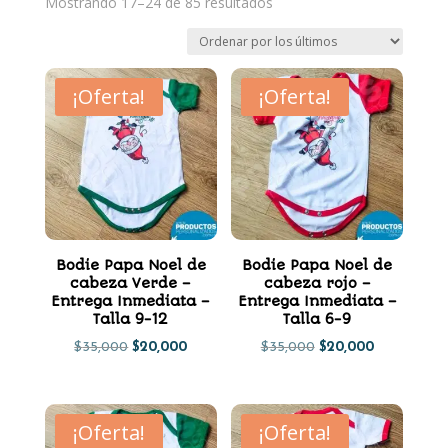
Ordenado
Mostrando 17–24 de 85 resultados
por
los
últimos
¡Oferta!
¡Oferta!
Bodie Papa Noel de
Bodie Papa Noel de
cabeza Verde –
cabeza rojo –
Entrega Inmediata –
Entrega Inmediata –
Talla 9-12
Talla 6-9
El
El
El
El
$
35,000
$
20,000
$
35,000
$
20,000
precio
precio
precio
precio
original
actual
original
actual
¡Oferta!
¡Oferta!
era:
es:
era:
es: