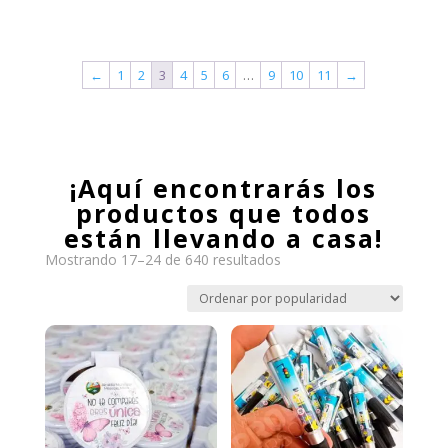
precio
precio
precio
precio
original
actual
original
actual
←
1
2
3
4
5
6
…
9
10
11
→
era:
es:
era:
es:
$35,000.
$25,000.
$40,000.
$29,000.
¡Aquí encontrarás los
productos que todos
están llevando a casa!
Ordenado
Mostrando 17–24 de 640 resultados
por
popularidad