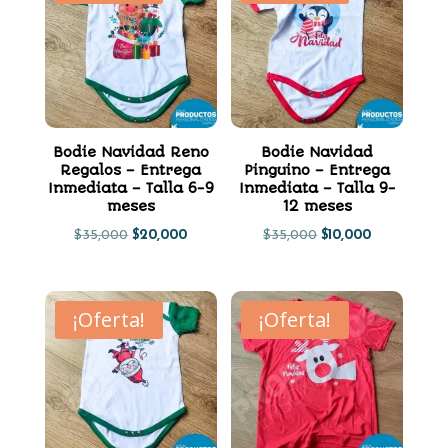
$35,000.
$20,000.
$35,000.
$20,000.
Bodie Navidad Reno
Bodie Navidad
Regalos – Entrega
Pinguino – Entrega
Inmediata – Talla 6-9
Inmediata – Talla 9-
meses
12 meses
El
El
El
El
$
35,000
$
20,000
$
35,000
$
10,000
precio
precio
precio
precio
original
actual
original
actual
¡Oferta!
¡Oferta!
era:
es:
era:
es:
$35,000.
$20,000.
$35,000.
$10,000.