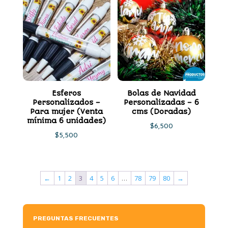
Esferos
Bolas de Navidad
Personalizados –
Personalizadas – 6
Para mujer (Venta
cms (Doradas)
mínima 6 unidades)
$
6,500
$
5,500
←
1
2
3
4
5
6
…
78
79
80
→
PREGUNTAS FRECUENTES