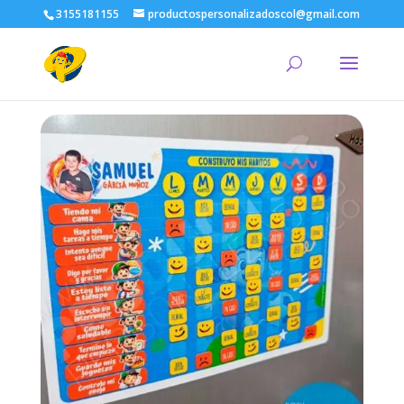
3155181155
productospersonalizadoscol@gmail.com
¿Qué
estás
buscando?