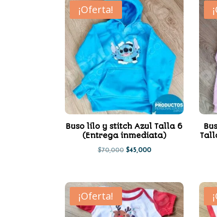
los
¡Oferta!
últimos
Buso lilo y stitch Azul Talla 6
Bus
(Entrega inmediata)
Tall
El
El
$
70,000
$
45,000
precio
precio
original
actual
era:
es:
¡Oferta!
$70,000.
$45,000.