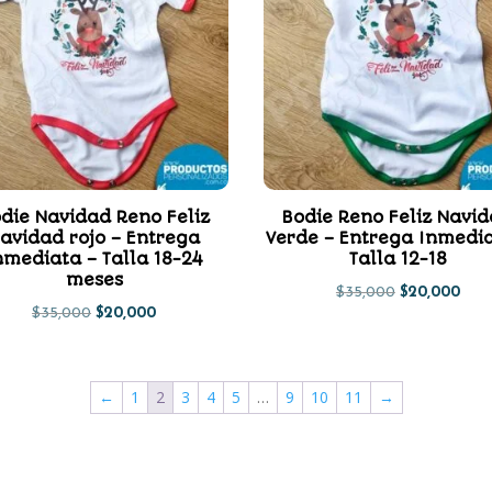
die Navidad Reno Feliz
Bodie Reno Feliz Navi
avidad rojo – Entrega
Verde – Entrega Inmedia
nmediata – Talla 18-24
Talla 12-18
meses
El
El
$
35,000
$
20,000
El
El
$
35,000
$
20,000
precio
prec
precio
precio
original
actu
original
actual
era:
es:
←
1
2
3
4
5
…
9
10
11
→
era:
es:
$35,000.
$20,
$35,000.
$20,000.