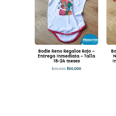
Bodie Reno Regalos Rojo –
Bo
Entrega Inmediata – Talla
N
18-24 meses
I
El
El
$
35,000
$
20,000
precio
precio
original
actual
era:
es:
$35,000.
$20,000.