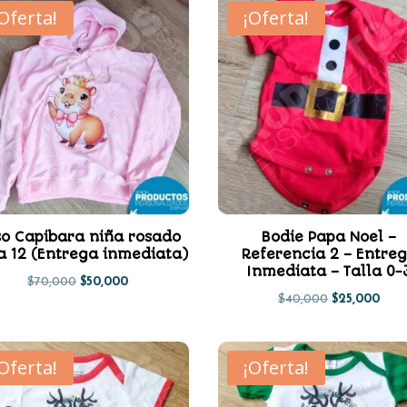
¡Oferta!
¡Oferta!
o Capibara niña rosado
Bodie Papa Noel –
a 12 (Entrega inmediata)
Referencia 2 – Entre
Inmediata – Talla 0-
El
El
$
70,000
$
50,000
El
El
$
40,000
$
25,000
precio
precio
precio
prec
original
actual
original
actu
era:
es:
¡Oferta!
¡Oferta!
era:
es:
$70,000.
$50,000.
$40,000.
$25,