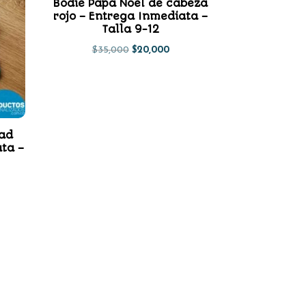
Bodie Papa Noel de cabeza
rojo – Entrega Inmediata –
Talla 9-12
El
El
$
35,000
$
20,000
precio
precio
original
actual
era:
es:
$35,000.
$20,000.
dad
ta –
io
al
000.