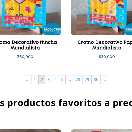
omo Decorativo Hincha
Cromo Decorativo Pa
Mundialista
Mundialista
$
30,000
$
30,000
←
1
2
3
4
5
…
78
79
80
→
s productos favoritos a prec