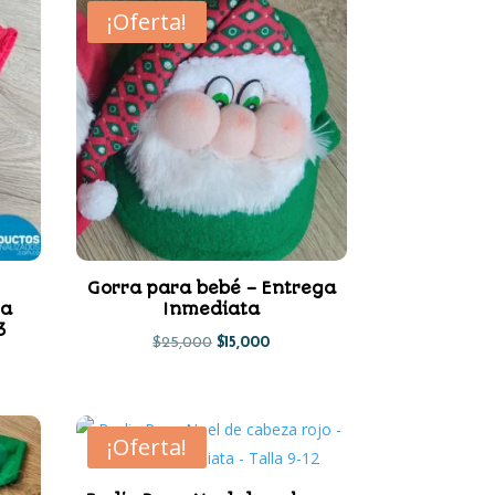
¡Oferta!
Gorra para bebé – Entrega
ga
Inmediata
3
El
El
$
25,000
$
15,000
precio
precio
io
original
actual
al
era:
es:
¡Oferta!
$25,000.
$15,000.
000.