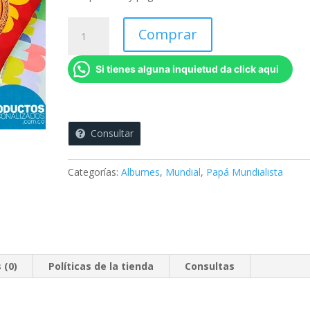
Álbum
Comprar
Oficial
del
Si tienes alguna inquietud da click aqui
Mejor
Abuelo
-
12
Consultar
Fotos
(8
páginas)
Categorías:
Albumes
,
Mundial
,
Papá Mundialista
cantidad
 (0)
Políticas de la tienda
Consultas