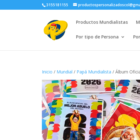
3155181155
productospersonalizadoscol@gma
Productos Mundialistas
M
Por tipo de Persona
Po
Inicio
/
Mundial
/
Papá Mundialista
/ Álbum Ofici