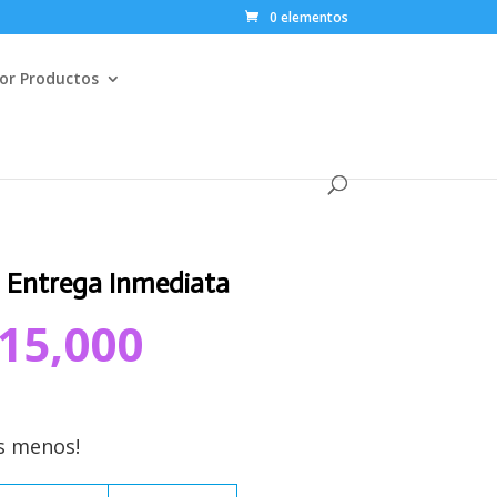
0 elementos
or Productos
– Entrega Inmediata
l
El
15,000
recio
precio
riginal
actual
ra:
es:
25,000.
$15,000.
s menos!