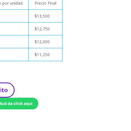
 por unidad
Precio Final
$
13,500
$
12,750
$
12,000
$
11,250
ito
tud da click aqui