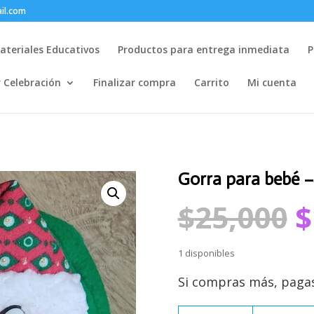
il.com
ateriales Educativos
Productos para entrega inmediata
P
r Celebración
Finalizar compra
Carrito
Mi cuenta
Gorra para bebé 
E
$
25,000
$
p
o
e
1 disponibles
$
Si compras más, paga