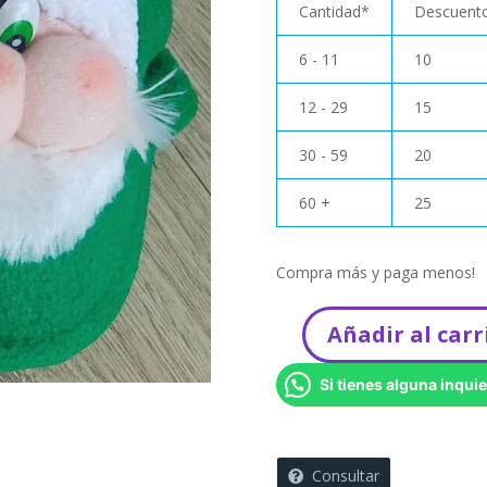
Cantidad*
Descuento
6 - 11
10
12 - 29
15
30 - 59
20
60 +
25
Compra más y paga menos!
Añadir al carr
Gorra
para
Si tienes alguna inquie
bebé
-
Entrega
Inmediata
Consultar