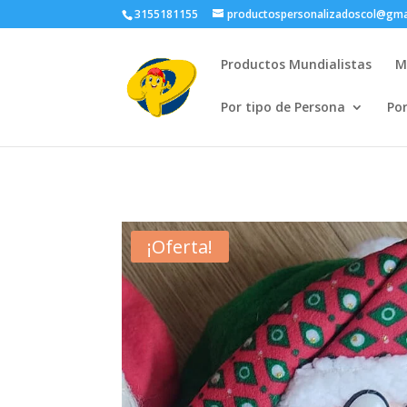
3155181155
productospersonalizadoscol@gma
Productos Mundialistas
M
Por tipo de Persona
Po
¡Oferta!