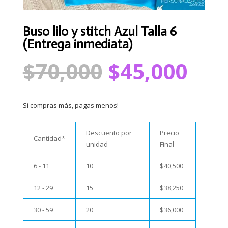
Buso lilo y stitch Azul Talla 6
(Entrega inmediata)
El
El
$
70,000
$
45,000
precio
pre
original
act
era:
es:
Si compras más, pagas menos!
$70,000.
$45
Descuento por
Precio
Cantidad*
unidad
Final
6 - 11
10
$
40,500
12 - 29
15
$
38,250
30 - 59
20
$
36,000