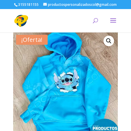
3155181155
productospersonalizadoscol@gmail.com
¡Oferta!