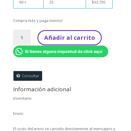
60 +
25
$
33,750
Compra más y paga menos!
Buso
Añadir al carrito
lilo
y
Si tienes alguna inquietud da click aqui
stitch
Azul
Talla
6
Consultar
(Entrega
inmediata)
Información adicional
cantidad
Inventario:
Envio:
El costo del envio se cancela directamente al mensajero y