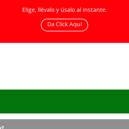
Elige, llévalo y úsalo al instante.
Da Click Aquí
o?