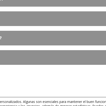
?
rsonalizados. Algunas son esenciales para mantener el buen funcion
 experiencia y los anuncios, además de generar estadísticas. Puedes 