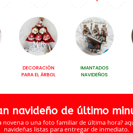
DECORACIÓN
IMANTADOS
PARA EL ÁRBOL
NAVIDEÑOS
an navideño de último min
a novena o una foto familiar de última hora? a
navideñas listas para entregar de inmediato.