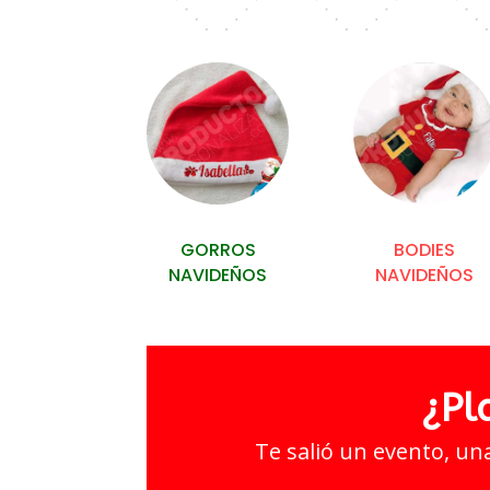
GORROS
BODIES
NAVIDEÑOS
NAVIDEÑOS
¿Pl
Te salió un evento, un