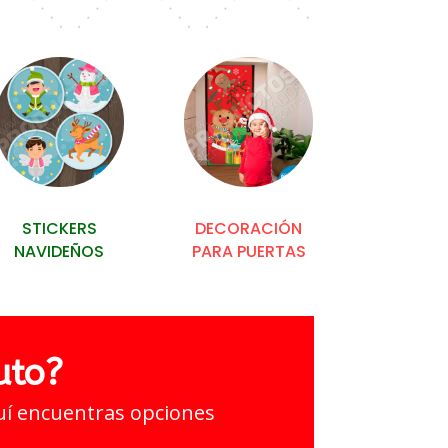
STICKERS
DECORACIÓN
NAVIDEÑOS
PARA PUERTAS
uto?
quí encuentras opciones