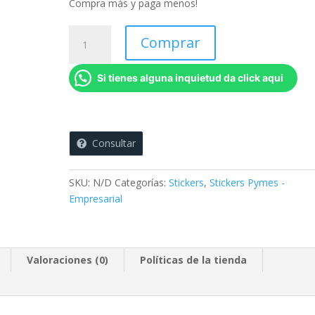
Compra más y paga menos!
Kit
Comprar
Econo
(Sin
Si tienes alguna inquietud da click aqui
Plastificar)
cantidad
Consultar
SKU:
N/D
Categorías:
Stickers
,
Stickers Pymes -
Empresarial
Valoraciones (0)
Políticas de la tienda