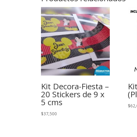
Kit Decora-Fiesta –
Ki
20 Stickers de 9 x
(P
5 cms
$
62,
$
37,500