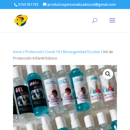
3155181155
productospersonalizadoscol@gmail.com
Inicio
/
Protección Covid-19
/
Bioseguridad Escolar
/ Kit de
Protección Infantil básico