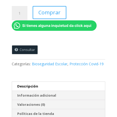
Kit
Comprar
de
Protección
Si tienes alguna inquietud da click aqui
Infantil
básico
cantidad
Consultar
Categorías:
Bioseguridad Escolar
,
Protección Covid-19
Descripción
Información adicional
Valoraciones (0)
Políticas de la tienda