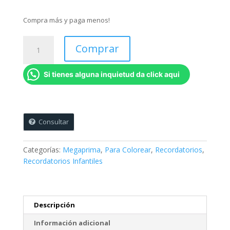
Compra más y paga menos!
Colores
Comprar
Personalizados
(Venta
Si tienes alguna inquietud da click aqui
mínima
12
unidades)
cantidad
Consultar
Categorías:
Megaprima
,
Para Colorear
,
Recordatorios
,
Recordatorios Infantiles
Descripción
Información adicional