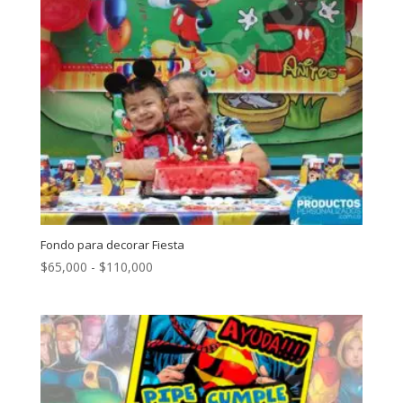
Fondo para decorar Fiesta
Rango
$
65,000
-
$
110,000
de
precios:
desde
$65,000
hasta
$110,000