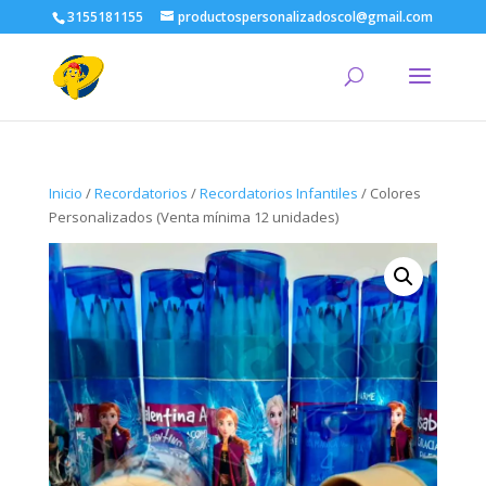
3155181155
productospersonalizadoscol@gmail.com
Inicio
/
Recordatorios
/
Recordatorios Infantiles
/ Colores
Personalizados (Venta mínima 12 unidades)