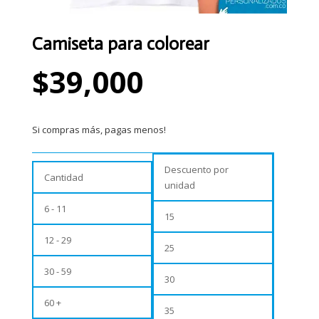
Camiseta para colorear
$
39,000
Si compras más, pagas menos!
Descuento por
Cantidad
unidad
6 - 11
15
12 - 29
25
30 - 59
30
60 +
35