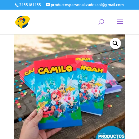
3155181155
productospersonalizadoscol@gmail.com