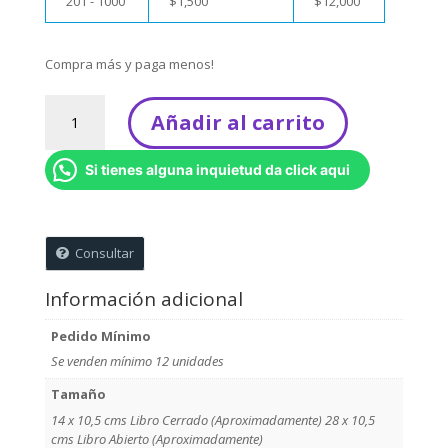
201 - 1000
$
1,500
$
12,000
Compra más y paga menos!
Libritos
Añadir al carrito
para
Colorear
Si tienes alguna inquietud da click aqui
-
Media
Carta
(Venta
Consultar
mínima
12
Información adicional
unidades)
cantidad
Pedido Mínimo
Se venden mínimo 12 unidades
Tamaño
14 x 10,5 cms Libro Cerrado (Aproximadamente) 28 x 10,5
cms Libro Abierto (Aproximadamente)