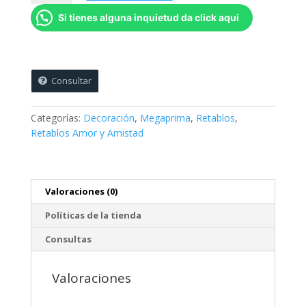
amor
Si tienes alguna inquietud da click aqui
no
necesita
ser
perfecto
-
Consultar
45
x
Categorías:
Decoración
,
Megaprima
,
Retablos
,
45
Retablos Amor y Amistad
cms
cantidad
Valoraciones (0)
Políticas de la tienda
Consultas
Valoraciones