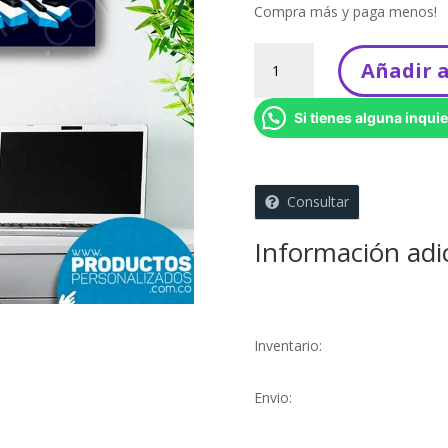
Compra más y paga menos!
Retablo
Añadir a
Conectarnos
con
Si tienes alguna inquie
los
Demás
-
Soul
Consultar
-
45
Información adi
x
45
cms
cantidad
Inventario:
Envio: