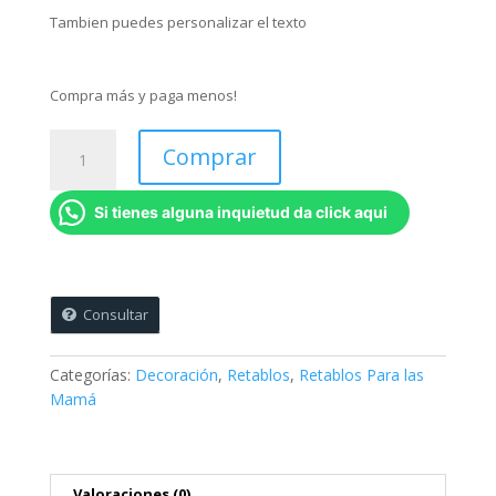
Tambien puedes personalizar el texto
Compra más y paga menos!
Foto-
Comprar
Retablo
Día
Si tienes alguna inquietud da click aqui
de
la
Madre
-
Ref
Consultar
4
-
Categorías:
Decoración
,
Retablos
,
Retablos Para las
Abuelita
Mamá
Gracias!
-
45
x
Valoraciones (0)