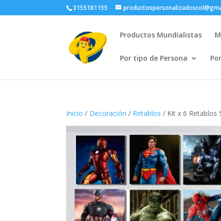
3155181155
productospersonalizadoscol@gma
Productos Mundialistas
M
Por tipo de Persona
Po
Inicio
/
Decoración
/
Retablos
/ Kit x 6 Retablos