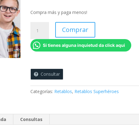
Compra más y paga menos!
Kit
Comprar
x
6
Si tienes alguna inquietud da click aqui
Retablos
Super
Heroes
Juvenil
Consultar
-
45
x
Categorías:
Retablos
,
Retablos Superhéroes
45
cms
c/u
cantidad
nda
Consultas