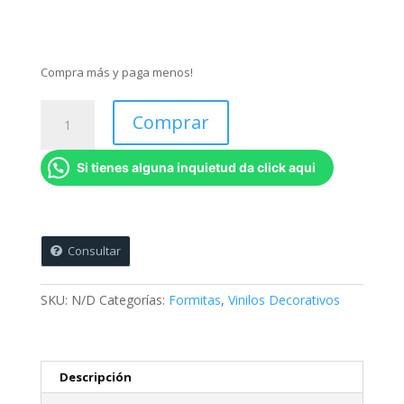
Compra más y paga menos!
Nubes
Comprar
cantidad
Si tienes alguna inquietud da click aqui
Consultar
SKU:
N/D
Categorías:
Formitas
,
Vinilos Decorativos
Descripción