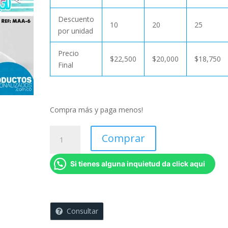
Descuento
10
20
25
por unidad
Precio
$
22,500
$
20,000
$
18,750
Final
Compra más y paga menos!
MAA6
Comprar
-
Todo
Si tienes alguna inquietud da click aqui
es
mas
bonito
si
Consultar
estas
con