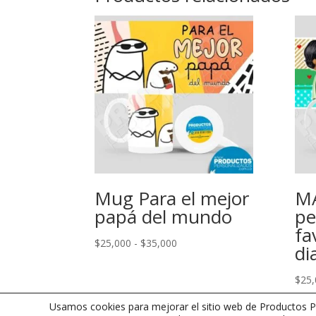
Mug Para el mejor
MA
papá del mundo
pe
fa
Rango
$
25,000
-
$
35,000
di
de
precios:
$
25,
desde
Usamos cookies para mejorar el sitio web de Productos Pe
$25,000