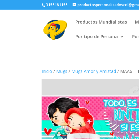
3155181155
productospersonalizadoscol@gma
Productos Mundialistas
M
Por tipo de Persona
Po
Inicio
/
Mugs
/
Mugs Amor y Amistad
/ MAA6 – T