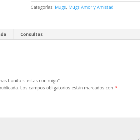
migo
Categorías:
Mugs
,
Mugs Amor y Amistad
cantidad
nda
Consultas
mas bonito si estas con migo”
publicada.
Los campos obligatorios están marcados con
*