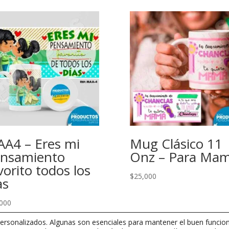
A4 – Eres mi
Mug Clásico 11
nsamiento
Onz – Para Ma
vorito todos los
$
25,000
as
000
rsonalizados. Algunas son esenciales para mantener el buen funcion