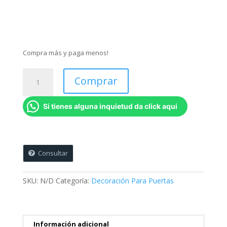
Compra más y paga menos!
DPN9
Comprar
-
Decoración
Si tienes alguna inquietud da click aqui
Para
Puertas
-
Muñeco
de
Consultar
Nieve
cantidad
SKU:
N/D
Categoría:
Decoración Para Puertas
Información adicional