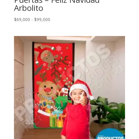
Arbolito
Rango
$
69,000
-
$
99,000
de
precios:
desde
$69,000
hasta
$99,000