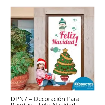
precios:
desde
$69,000
hasta
$99,000
DPN7 – Decoración Para
Puertas – Feliz Navidad