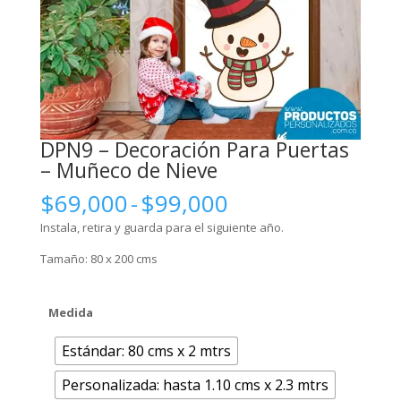
DPN9 – Decoración Para Puertas
– Muñeco de Nieve
Rango
$
69,000
-
$
99,000
de
Instala, retira y guarda para el siguiente año.
precios:
desde
Tamaño: 80 x 200 cms
$69,000
hasta
Medida
$99,000
Estándar: 80 cms x 2 mtrs
Personalizada: hasta 1.10 cms x 2.3 mtrs