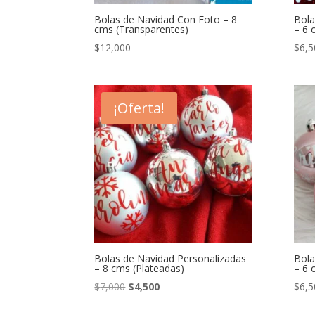
Bolas de Navidad Con Foto – 8
Bola
cms (Transparentes)
– 6 
$
12,000
$
6,5
¡Oferta!
Bolas de Navidad Personalizadas
Bola
– 8 cms (Plateadas)
– 6 
El
El
$
7,000
$
4,500
$
6,5
precio
precio