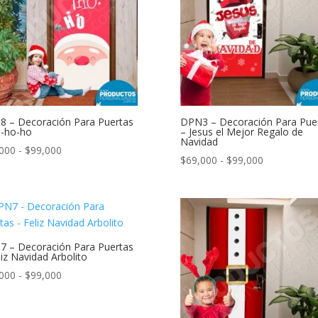
$99,000
 – Decoración Para Puertas
DPN3 – Decoración Para Pue
-ho-ho
– Jesus el Mejor Regalo de
Navidad
Rango
000
-
$
99,000
Rango
$
69,000
-
$
99,000
de
de
precios:
precios:
desde
desde
$69,000
$69,000
hasta
hasta
 – Decoración Para Puertas
$99,000
liz Navidad Arbolito
$99,000
Rango
000
-
$
99,000
de
precios: