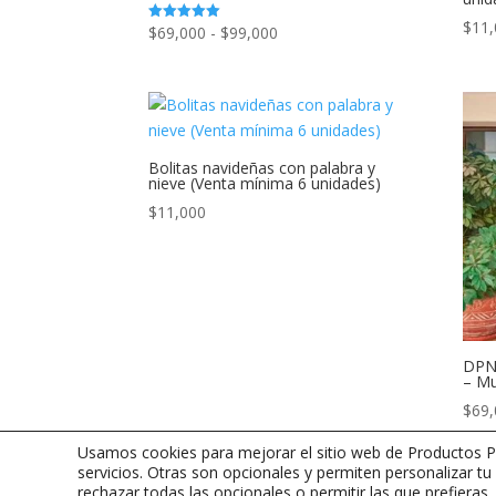
$
11,
Rango
$
69,000
-
$
99,000
Valorado
con
de
5.00
de 5
precios:
desde
$69,000
hasta
Bolitas navideñas con palabra y
nieve (Venta mínima 6 unidades)
$99,000
$
11,000
DPN9
– Mu
$
69,
Usamos cookies para mejorar el sitio web de Productos Pe
servicios. Otras son opcionales y permiten personalizar tu
rechazar todas las opcionales o permitir las que prefiera