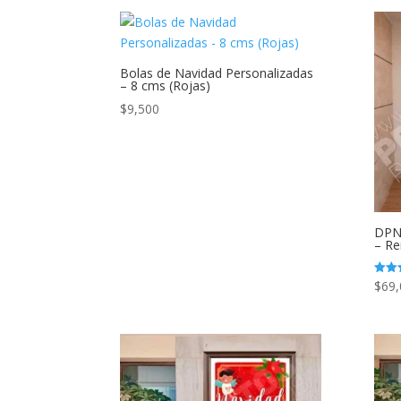
original
actual
era:
es:
$7,000.
$4,500.
Bolas de Navidad Personalizadas
– 8 cms (Rojas)
$
9,500
DPN5
– R
$
69,
Valor
con
5.00
de 5