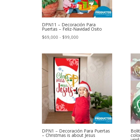
DPN11 – Decoración Para
Puertas – Feliz-Navidad Osito
Rango
$
69,000
-
$
99,000
de
precios:
desde
$69,000
hasta
$99,000
DPN1 – Decoración Para Puertas
Boli
– Christmas is about Jesus
colo
unid