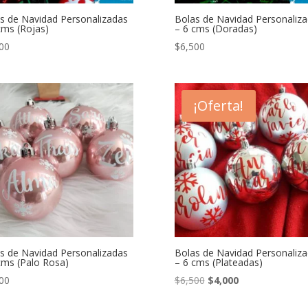
s de Navidad Personalizadas
Bolas de Navidad Personaliz
cms (Rojas)
– 6 cms (Doradas)
00
$
6,500
¡Oferta!
s de Navidad Personalizadas
Bolas de Navidad Personaliz
cms (Palo Rosa)
– 6 cms (Plateadas)
El
El
00
$
6,500
$
4,000
precio
precio