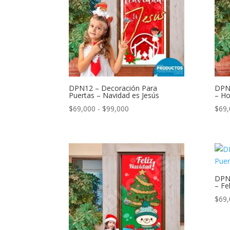
DPN12 – Decoración Para
DPN8
Puertas – Navidad es Jesús
– Ho
Rango
$
69,000
-
$
99,000
$
69,
de
precios:
desde
$69,000
hasta
DPN7
$99,000
– Fe
$
69,