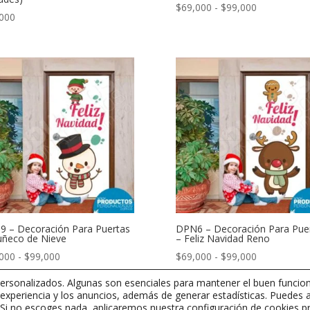
Rango
$
69,000
-
$
99,000
000
de
precios:
desde
$69,000
hasta
$99,000
 – Decoración Para Puertas
DPN6 – Decoración Para Pue
ñeco de Nieve
– Feliz Navidad Reno
Rango
Rango
000
-
$
99,000
$
69,000
-
$
99,000
de
de
rsonalizados. Algunas son esenciales para mantener el buen funcion
precios:
precios:
 experiencia y los anuncios, además de generar estadísticas. Puedes 
desde
desde
s. Si no escoges nada, aplicaremos nuestra configuración de cookies