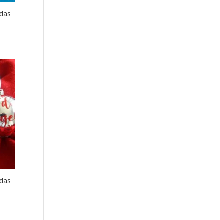
adas
adas