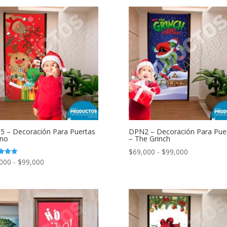
original
actual
era:
es:
$6,500.
$4,000.
 – Decoración Para Puertas
DPN2 – Decoración Para Pue
eno
– The Grinch
Rango
$
69,000
-
$
99,000
Rango
000
-
$
99,000
ado
de
de
precios:
precios:
desde
desde
$69,000
$69,000
hasta
hasta
$99,000