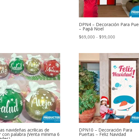
desde
$69,000
hasta
$99,000
DPN4 – Decoración Para Pue
– Papá Noel
Rango
$
69,000
-
$
99,000
de
precios:
desde
$69,000
hasta
$99,000
tas navideñas acrilicas de
DPN10 – Decoración Para
r con palabra (Venta mínima 6
Puertas – Feliz Navidad
ades)