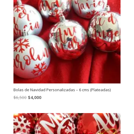
Bolas de Navidad Personalizadas – 6 cms (Plateadas)
El
El
$
6,500
$
4,000
precio
precio
original
actual
era:
es:
$6,500.
$4,000.