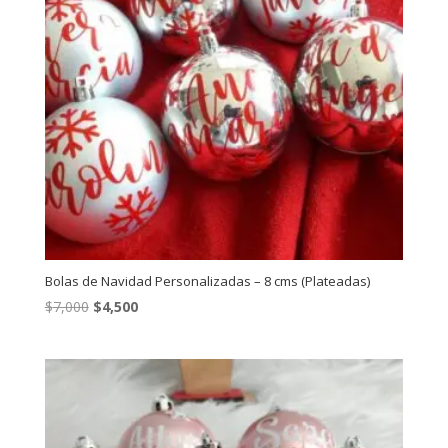
Bolas de Navidad Personalizadas – 8 cms (Plateadas)
El
El
$
7,000
$
4,500
precio
precio
original
actual
era:
es:
$7,000.
$4,500.