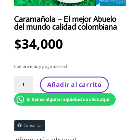
Caramañola – El mejor Abuelo
del mundo calidad colombiana
$
34,000
Compra más y paga menos!
Caramañola
Añadir al carrito
-
El
Si tienes alguna inquietud da click aqui
mejor
Abuelo
del
mundo
Consultar
calidad
colombiana
Información adicional