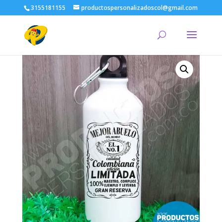
3155181155
productospersonalizadoscol@gmail.com