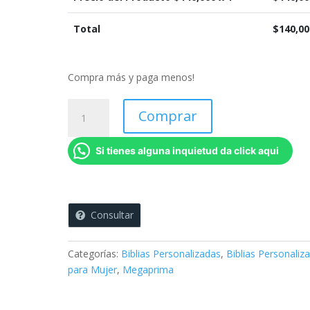
Total
$
140,00
Compra más y paga menos!
Biblia
Comprar
Personalizada
-
Si tienes alguna inquietud da click aqui
Princesa
de
Dios
cantidad
Consultar
Categorías:
Biblias Personalizadas
,
Biblias Personaliz
para Mujer
,
Megaprima