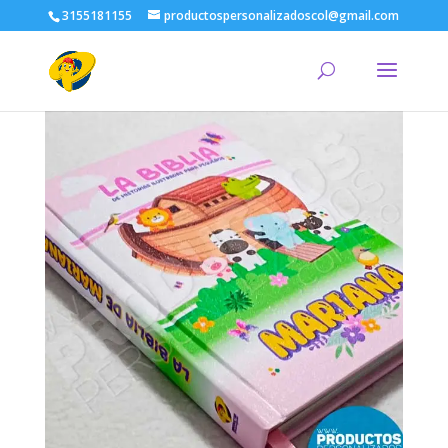
3155181155
productospersonalizadoscol@gmail.com