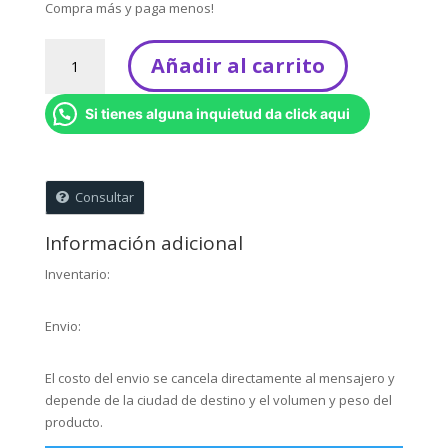
Compra más y paga menos!
Biblia
Añadir al carrito
de
Historias
Si tienes alguna inquietud da click aqui
Ilustradas
para
Pequeños
-
Consultar
Arca
de
Información adicional
Noé
(Niña)
Inventario:
cantidad
Envio:
El costo del envio se cancela directamente al mensajero y
depende de la ciudad de destino y el volumen y peso del
producto.