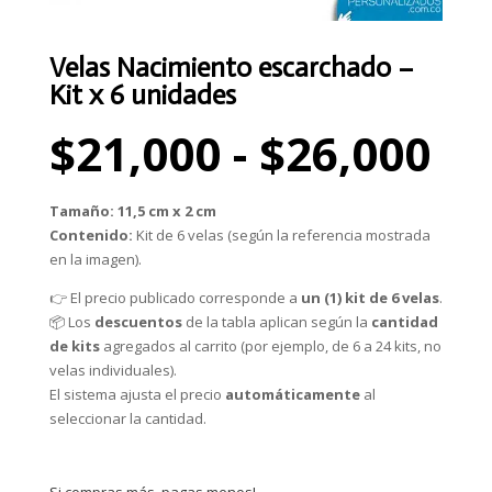
Velas Nacimiento escarchado –
Kit x 6 unidades
Ra
$
21,000
-
$
26,000
de
pr
de
Tamaño:
11,5 cm x 2 cm
$2
Contenido:
Kit de 6 velas (según la referencia mostrada
ha
en la imagen).
$2
👉 El precio publicado corresponde a
un (1) kit de 6 velas
.
📦 Los
descuentos
de la tabla aplican según la
cantidad
de kits
agregados al carrito (por ejemplo, de 6 a 24 kits, no
velas individuales).
El sistema ajusta el precio
automáticamente
al
seleccionar la cantidad.