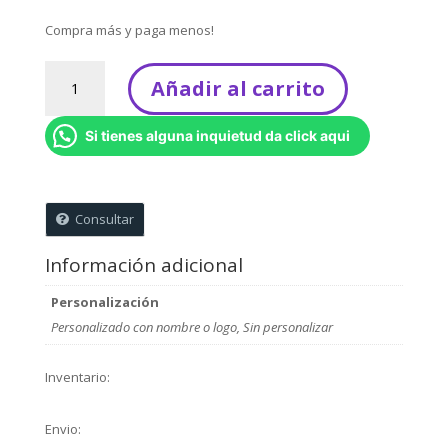
Compra más y paga menos!
Velas
Añadir al carrito
Nacimiento
escarchado
Si tienes alguna inquietud da click aqui
-
Kit
x
6
Consultar
unidades
cantidad
Información adicional
Personalización
Personalizado con nombre o logo, Sin personalizar
Inventario:
Envio: