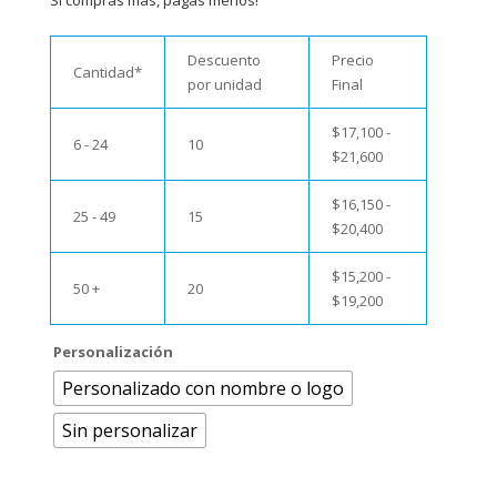
Si compras más, pagas menos!
Descuento
Precio
Cantidad*
por unidad
Final
$
17,100
-
6 - 24
10
$
21,600
$
16,150
-
25 - 49
15
$
20,400
$
15,200
-
50 +
20
$
19,200
Personalización
Personalizado con nombre o logo
Sin personalizar