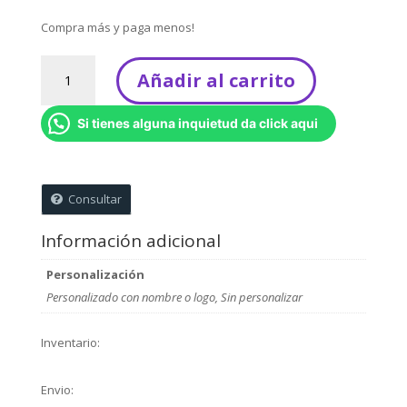
Compra más y paga menos!
Velas
Añadir al carrito
Hello
Kitty
Si tienes alguna inquietud da click aqui
-
Kit
x
6
Consultar
unidades
cantidad
Información adicional
Personalización
Personalizado con nombre o logo, Sin personalizar
Inventario:
Envio: