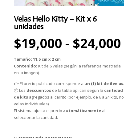
Velas Hello Kitty – Kit x 6
unidades
Ra
$
19,000
-
$
24,000
de
pr
de
Tamaño:
11,5 cm x 2 cm
$1
Contenido:
Kit de 6 velas (según la referencia mostrada
ha
en la imagen).
$2
👉 El precio publicado corresponde a
un (1) kit de 6 velas
.
📦 Los
descuentos
de la tabla aplican según la
cantidad
de kits
agregados al carrito (por ejemplo, de 6 a 24 kits, no
velas individuales).
El sistema ajusta el precio
automáticamente
al
seleccionar la cantidad.