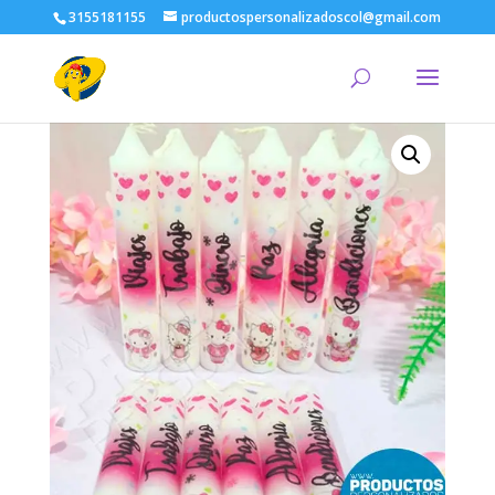
3155181155
productospersonalizadoscol@gmail.com