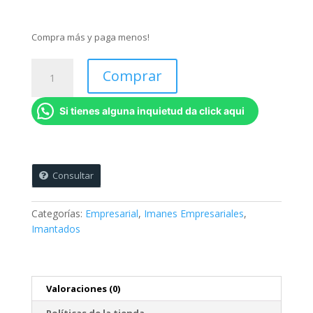
Compra más y paga menos!
Tarjetas
Comprar
inmantadas
empresariales
Si tienes alguna inquietud da click aqui
x
10
unidades
(8,5
x
Consultar
5,5
cms)
Categorías:
Empresarial
,
Imanes Empresariales
,
cantidad
Imantados
Valoraciones (0)