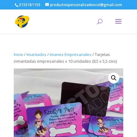
3155181155
productospersonalizadoscol@gmail.com
Inicio
/
Imantados
/
Imanes Empresariales
/ Tarjetas
inmantadas empresariales x 10 unidades (8,5 x 5,5 cms)