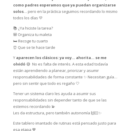
como padres esperamos que ya puedan organizarse
solos
… pero en la práctica seguimos recordando lo mismo
todos los días 💛
📚 ¿Ya hiciste la tarea?
🎒 Organiza tu maleta
🛏️ Recoge tu cuarto
⏰ Que se te hace tarde
Y
aparecen los clásicos: ya voy… ahorita… se me
olvidó
😅 No es falta de interés. A esta edad todavía
están aprendiendo a planear, priorizar y asumir
responsabilidades de forma constante ✨ Necesitan guía…
pero sin sentir que todo es regaño 🤍
Tener un sistema claro les ayuda a asumir sus
responsabilidades sin depender tanto de que se las
estemos recordando 💫
Les da estructura, pero también autonomía 🙌🏻✨
Este tablero imantado de rutinas está pensado justo para
esa etapa 💙