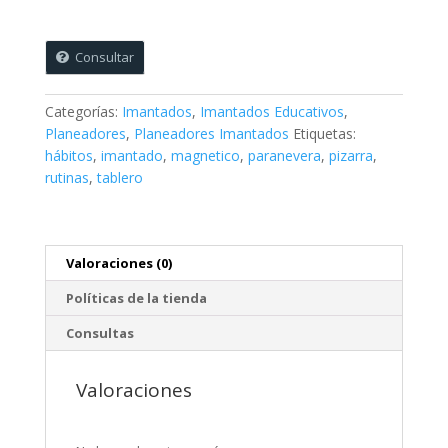
Hábitos
para
niñas
Consultar
de
7
Categorías:
Imantados
,
Imantados Educativos
,
a
Planeadores
,
Planeadores Imantados
Etiquetas:
12
hábitos
,
imantado
,
magnetico
,
paranevera
,
pizarra
,
años
rutinas
,
tablero
-
Tamaño
Mediano
(21
Valoraciones (0)
x
29,5
Políticas de la tienda
cms)
Consultas
cantidad
Valoraciones