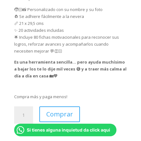
🧒🏻📸 Personalizado con su nombre y su foto
🧲 Se adhiere fácilmente a la nevera
📏 21 x 29,5 cms
✨ 20 actividades incluidas
🌟 Incluye 80 fichas motivacionales para reconocer sus
logros, reforzar avances y acompañarlos cuando
necesiten mejorar 💬👏🏻
Es una herramienta sencilla… pero ayuda muchísimo
a bajar los te lo dije mil veces 😅 y a traer más calma al
día a día en casa 🏡💛
Compra más y paga menos!
Tablero
Comprar
Imantado
-
Si tienes alguna inquietud da click aqui
Construyo
Mis