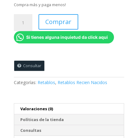
Compra más y paga menos!
Retablo
Comprar
Recien
Nacido
Si tienes alguna inquietud da click aqui
-
Koala
-
45
x
Consultar
45
cms
Categorías:
Retablos
,
Retablos Recien Nacidos
cantidad
Valoraciones (0)
Políticas de la tienda
Consultas