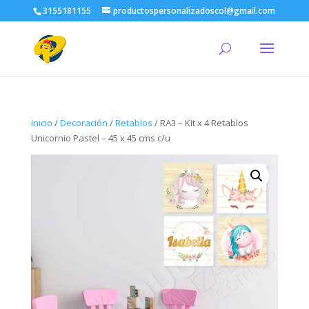
3155181155
productospersonalizadoscol@gmail.com
Inicio
/
Decoración
/
Retablos
/ RA3 – Kit x 4 Retablos
Unicornio Pastel – 45 x 45 cms c/u