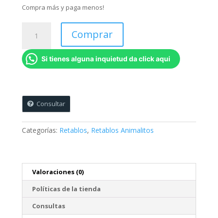
Compra más y paga menos!
RA3
Comprar
-
Kit
Si tienes alguna inquietud da click aqui
x
4
Retablos
Unicornio
Pastel
Consultar
-
45
Categorías:
Retablos
,
Retablos Animalitos
x
45
cms
c/u
Valoraciones (0)
cantidad
Políticas de la tienda
Consultas