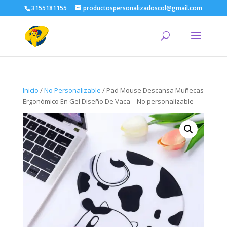
3155181155
productospersonalizadoscol@gmail.com
Inicio
/
No Personalizable
/ Pad Mouse Descansa Muñecas
Ergonómico En Gel Diseño De Vaca – No personalizable