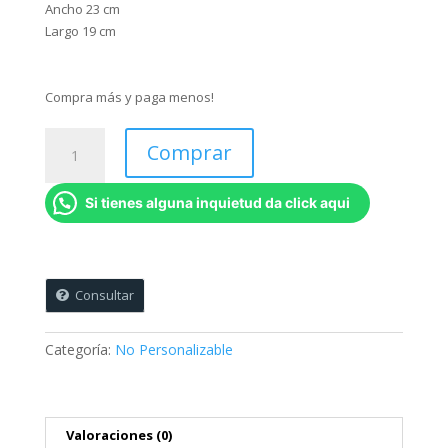
Ancho 23 cm
Largo 19 cm
Compra más y paga menos!
Pad
Comprar
Mouse
Descansa
Si tienes alguna inquietud da click aqui
Muñecas
Ergonómico
En
Gel
Diseño
Consultar
De
Vaca
Categoría:
No Personalizable
-
No
personalizable
cantidad
Valoraciones (0)