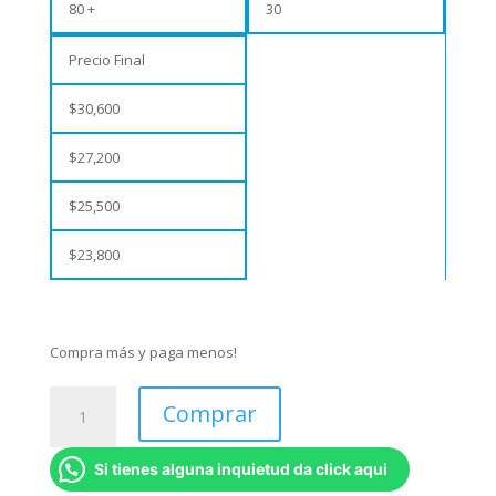
80 +
30
Precio Final
$
30,600
$
27,200
$
25,500
$
23,800
Compra más y paga menos!
Mug
Comprar
mágico
-
Si tienes alguna inquietud da click aqui
Para
Mamá