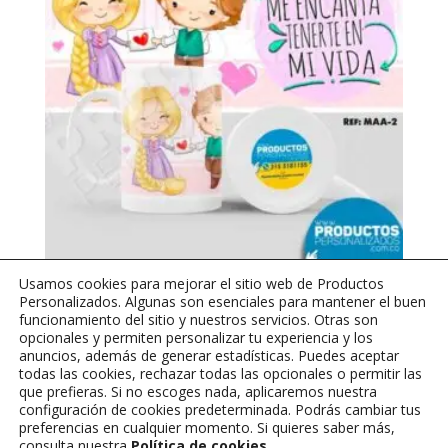
Usamos cookies para mejorar el sitio web de Productos
MAA2 – Me encanta tenerte
Personalizados. Algunas son esenciales para mantener el buen
en mi vida
funcionamiento del sitio y nuestros servicios. Otras son
opcionales y permiten personalizar tu experiencia y los
anuncios, además de generar estadísticas. Puedes aceptar
$
25,000
todas las cookies, rechazar todas las opcionales o permitir las
que prefieras. Si no escoges nada, aplicaremos nuestra
configuración de cookies predeterminada. Podrás cambiar tus
preferencias en cualquier momento. Si quieres saber más,
consulta nuestra
Política de cookies
.