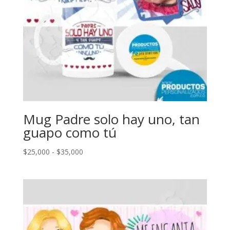
Mug Padre solo hay uno, tan
guapo como tú
Rango
$
25,000
-
$
35,000
de
precios:
desde
$25,000
hasta
$35,000