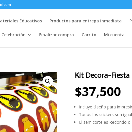
il.com
ateriales Educativos
Productos para entrega inmediata
P
r Celebración
Finalizar compra
Carrito
Mi cuenta
Kit Decora-Fiesta 
$
37,500
Incluye diseño para impresi
Todos los stickers son igua
El semicorte es Redondo o