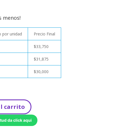
s menos!
 por unidad
Precio Final
$
33,750
$
31,875
$
30,000
l carrito
tud da click aqui