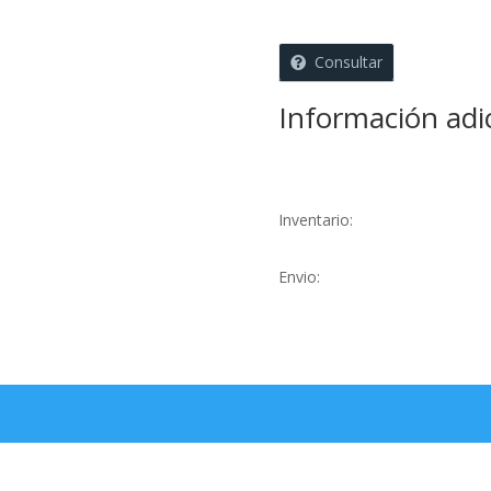
15
Stickers
de
Consultar
8
cms
Información adi
cantidad
Inventario:
Envio: