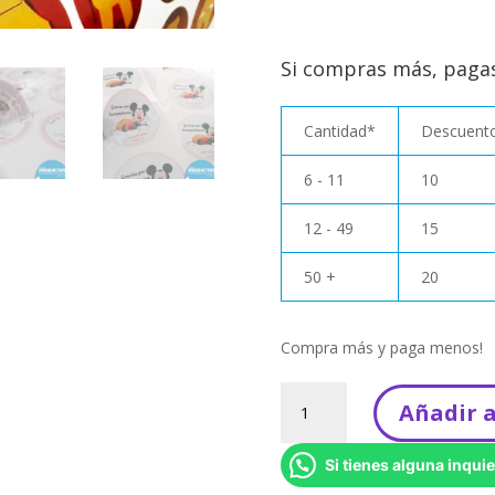
Si compras más, paga
Cantidad*
Descuento
6 - 11
10
12 - 49
15
50 +
20
Compra más y paga menos!
Kit
Añadir a
Decora-
Fiesta
Si tienes alguna inquie
-