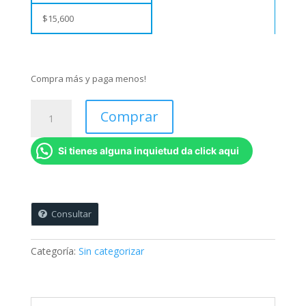
$
15,600
Compra más y paga menos!
Gorras
Comprar
Personalizadas
(Venta
Si tienes alguna inquietud da click aqui
mínima
12
unidades)
cantidad
Consultar
Categoría:
Sin categorizar