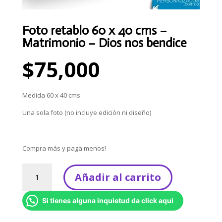
Foto retablo 60 x 40 cms –
Matrimonio – Dios nos bendice
$
75,000
Medida 60 x 40 cms
Una sola foto (no incluye edición ni diseño)
Compra más y paga menos!
Foto
Añadir al carrito
retablo
60
Si tienes alguna inquietud da click aqui
x
40