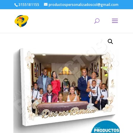
3155181155
productospersonalizadoscol@gmail.com