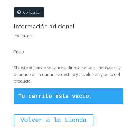
cms
-
Consultar
Matrimonio
-
Información adicional
Dios
nos
Inventario:
bendice
cantidad
Envio:
El costo del envio se cancela directamente al mensajero y
depende de la ciudad de destino y el volumen y peso del
producto.
Tu carrito está vacío.
Volver a la tienda