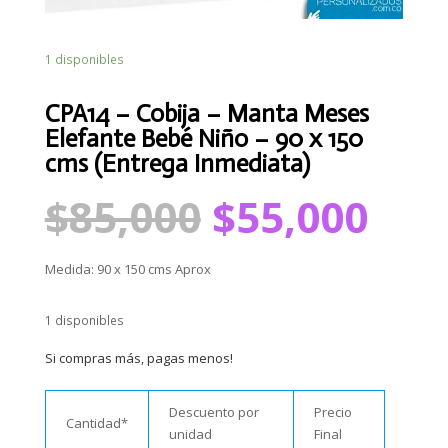
1 disponibles
CPA14 – Cobija – Manta Meses
Elefante Bebé Niño – 90 x 150
cms (Entrega Inmediata)
El
El
$
85,000
$
55,000
precio
pre
original
act
era:
es:
Medida: 90 x 150 cms Aprox
$85,000.
$55
1 disponibles
Si compras más, pagas menos!
Descuento por
Precio
Cantidad*
unidad
Final