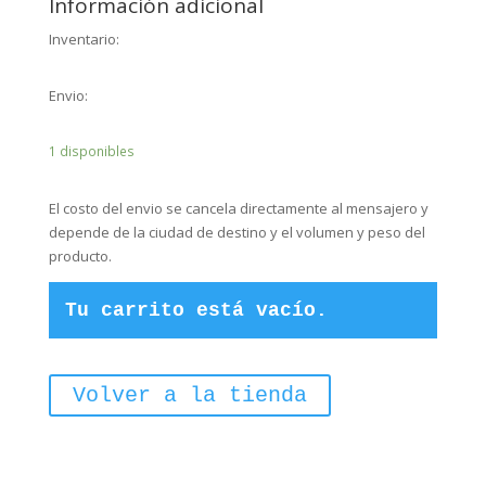
Información adicional
Niño
Inventario:
–
90
x
Envio:
150
cms
1 disponibles
(Entrega
Inmediata)
cantidad
El costo del envio se cancela directamente al mensajero y
depende de la ciudad de destino y el volumen y peso del
producto.
Tu carrito está vacío.
Volver a la tienda