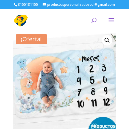
3155181155
productospersonalizadoscol@gmail.com
¡Oferta!