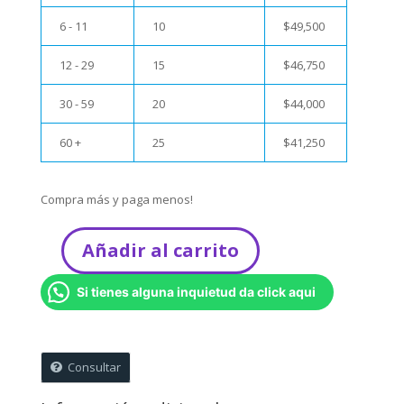
6 - 11
10
$
49,500
12 - 29
15
$
46,750
30 - 59
20
$
44,000
60 +
25
$
41,250
Compra más y paga menos!
Añadir al carrito
CPA14
–
Si tienes alguna inquietud da click aqui
Cobija
-
Manta
Meses
Consultar
Elefante
Bebé