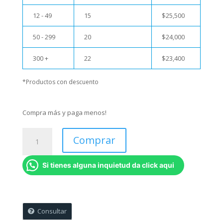
12 - 49
15
$
25,500
50 - 299
20
$
24,000
300 +
22
$
23,400
*Productos con descuento
Compra más y paga menos!
Cojin
Comprar
dia
de
Si tienes alguna inquietud da click aqui
la
Madre
-
Mamá
Gatuna
Consultar
cantidad