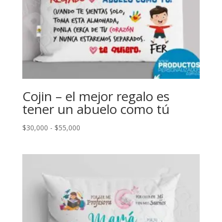
Cojin – el mejor regalo es
tener un abuelo como tú
Rango
$
30,000
-
$
55,000
de
precios:
desde
$30,000
hasta
$55,000