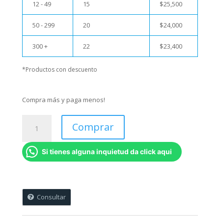
12 - 49
15
$
25,500
50 - 299
20
$
24,000
300 +
22
$
23,400
*Productos con descuento
Compra más y paga menos!
Cojin
Comprar
dia
de
Si tienes alguna inquietud da click aqui
la
Madre
-
Hermana
cantidad
Consultar