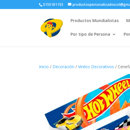
3155181155
productospersonalizadoscol@gma
Productos Mundialistas
M
Por tipo de Persona
Po
Inicio
/
Decoración
/
Vinilos Decorativos
/ Cenef