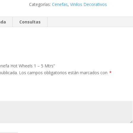
Mtrs
Categorías:
Cenefas
,
Vinilos Decorativos
cantidad
nda
Consultas
enefa Hot Wheels 1 – 5 Mtrs”
publicada.
Los campos obligatorios están marcados con
*