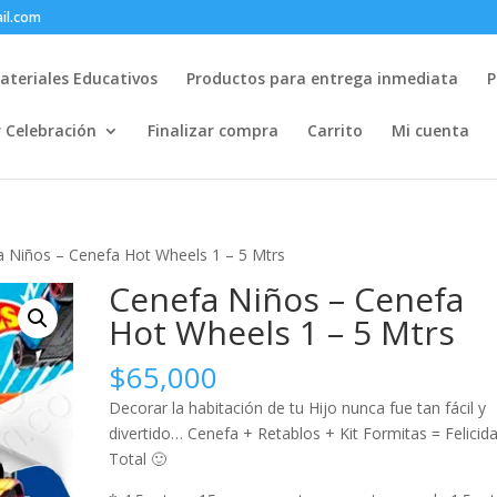
il.com
ateriales Educativos
Productos para entrega inmediata
P
r Celebración
Finalizar compra
Carrito
Mi cuenta
a Niños – Cenefa Hot Wheels 1 – 5 Mtrs
Cenefa Niños – Cenefa
Hot Wheels 1 – 5 Mtrs
$
65,000
Decorar la habitación de tu Hijo nunca fue tan fácil y
divertido… Cenefa + Retablos + Kit Formitas = Felicid
Total 🙂