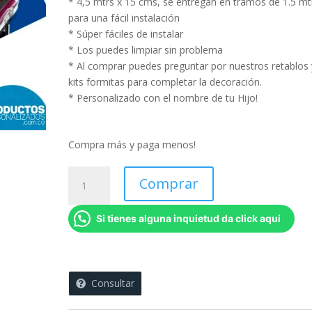
* 4,5 mtrs x 15 cms, se entregan en tramos de 1.5 mt
para una fácil instalación
* Súper fáciles de instalar
* Los puedes limpiar sin problema
* Al comprar puedes preguntar por nuestros retablos 
kits formitas para completar la decoración.
* Personalizado con el nombre de tu Hijo!
Compra más y paga menos!
Cenefa
Comprar
Niños
-
Si tienes alguna inquietud da click aqui
Cenefa
Hot
Wheels
1
Consultar
-
5