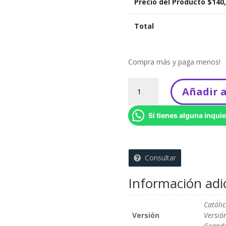
Precio del Producto $
140
Total
Compra más y paga menos!
Biblia
Añadir a
Personalizada
-
Si tienes alguna inquie
15
Años
-
Flores
Consultar
(Con
Foto)
Información adi
cantidad
Católi
Versión
Versió
Grande