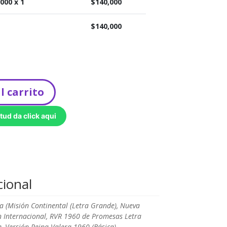
,000
x 1
$
140,000
$
140,000
l carrito
tud da click aqui
cional
ca (Misión Continental (Letra Grande), Nueva
n Internacional, RVR 1960 de Promesas Letra
, Versión Reina Valera 1960 (Básica)