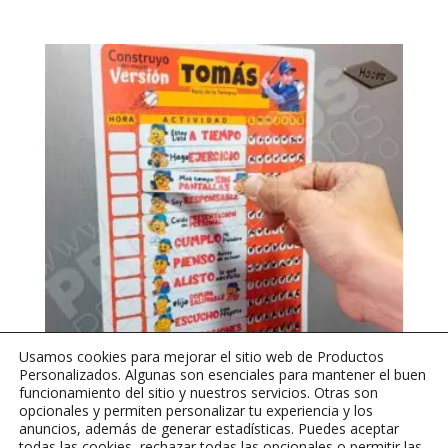
Usamos cookies para mejorar el sitio web de Productos
Personalizados. Algunas son esenciales para mantener el buen
funcionamiento del sitio y nuestros servicios. Otras son
opcionales y permiten personalizar tu experiencia y los
Tablero Imantado – Construyo Mi Mejor Versión para
anuncios, además de generar estadísticas. Puedes aceptar
adolescentes con mas de 13 años – Tamaño Mediano (21 x
todas las cookies, rechazar todas las opcionales o permitir las