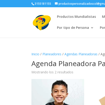
3155181155
productospersonalizadoscol@gma
Productos Mundialistas
M
Por tipo de Persona
Po
Inicio
/
Planeadores
/
Agendas Planeadoras
/ Ag
Agenda Planeadora Pa
Ordenado
Mostrando los 2 resultados
por
popularidad