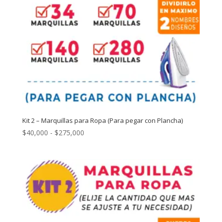
Kit 2 – Marquillas para Ropa (Para pegar con Plancha)
Rango
$
40,000
-
$
275,000
de
precios:
desde
$40,000
hasta
$275,000