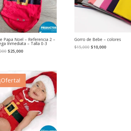
e Papa Noel – Referencia 2 –
Gorro de Bebe – colores
ega Inmediata – Talla 0-3
El
El
$
15,000
$
10,000
El
El
000
$
25,000
precio
precio
precio
precio
original
actual
original
actual
era:
es:
era:
es:
$15,000.
$10,000.
$40,000.
$25,000.
¡Oferta!