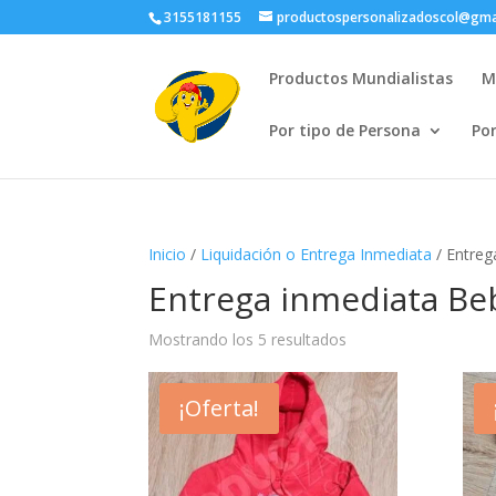
3155181155
productospersonalizadoscol@gma
Productos Mundialistas
M
Por tipo de Persona
Po
Inicio
/
Liquidación o Entrega Inmediata
/ Entreg
Entrega inmediata Be
Ordenado
Mostrando los 5 resultados
por
popularidad
¡Oferta!