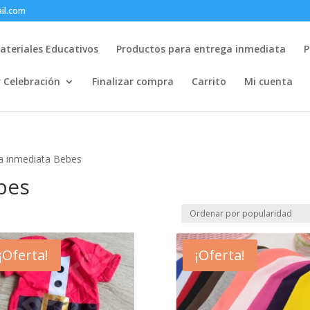
il.com
ateriales Educativos
Productos para entrega inmediata
P
r Celebración
Finalizar compra
Carrito
Mi cuenta
a inmediata Bebes
bes
¡Oferta!
¡Oferta!