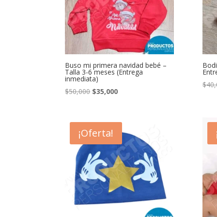
Buso mi primera navidad bebé –
Bodi
Talla 3-6 meses (Entrega
Entr
inmediata)
$
40,
El
El
$
50,000
$
35,000
precio
precio
original
actual
era:
es:
¡Oferta!
$50,000.
$35,000.