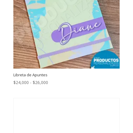
Libreta de Apuntes
Rango
$
24,000
-
$
26,000
de
precios:
desde
$24,000
hasta
$26,000