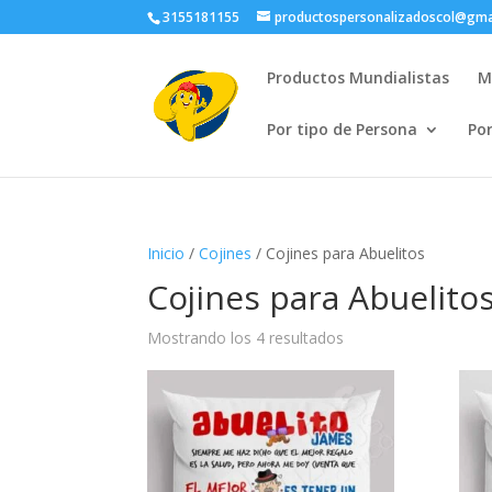
3155181155
productospersonalizadoscol@gma
Productos Mundialistas
M
Por tipo de Persona
Po
Inicio
/
Cojines
/ Cojines para Abuelitos
Cojines para Abuelito
Ordenado
Mostrando los 4 resultados
por
popularidad