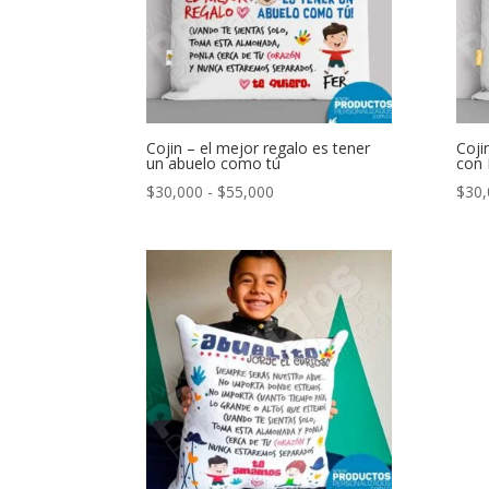
Cojin – el mejor regalo es tener
Coji
un abuelo como tú
con 
Rango
$
30,000
-
$
55,000
$
30,
de
precios:
desde
$30,000
hasta
$55,000