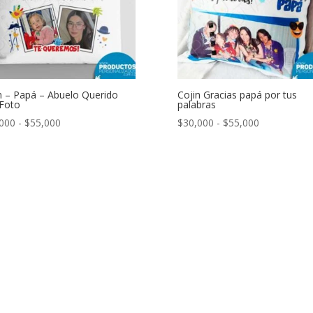
n – Papá – Abuelo Querido
Cojin Gracias papá por tus
Foto
palabras
Rango
Rango
000
-
$
55,000
$
30,000
-
$
55,000
de
de
precios:
precios:
desde
desde
$30,000
$30,000
hasta
hasta
$55,000
$55,000