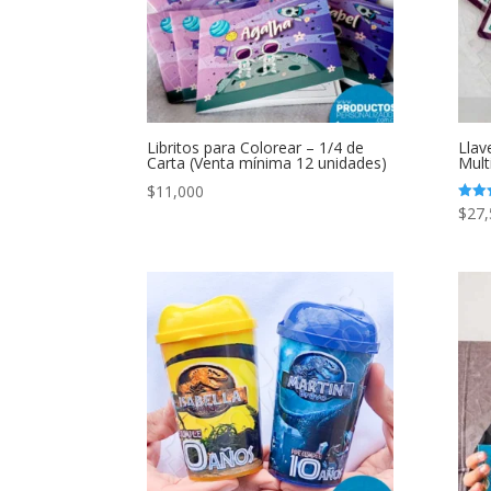
Libritos para Colorear – 1/4 de
Llav
Carta (Venta mínima 12 unidades)
Multi
$
11,000
$
27,
Valor
con
4.67
de 5