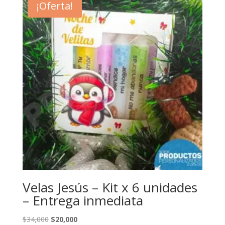
¡Oferta!
Velas Jesús – Kit x 6 unidades
– Entrega inmediata
El
El
$
34,000
$
20,000