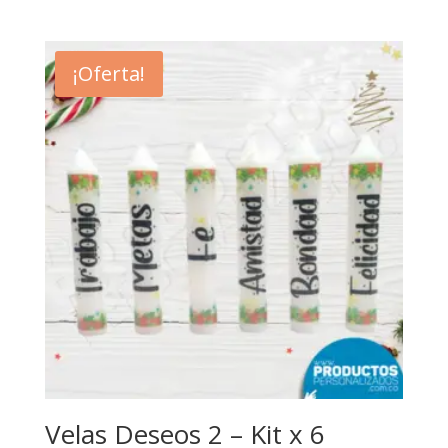
precio
precio
original
actual
era:
es:
¡Oferta!
$34,000.
$20,000.
Velas Deseos 2 – Kit x 6