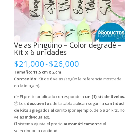
Velas Pingüino – Color degradé –
Kit x 6 unidades
Rango
$
21,000
-
$
26,000
de
Tamaño:
11,5 cm x 2 cm
precios:
Contenido:
Kit de 6 velas (según la referencia mostrada
desde
en la imagen).
$21,000
hasta
👉 El precio publicado corresponde a
un (1) kit de 6 velas
.
$26,000
📦 Los
descuentos
de la tabla aplican según la
cantidad
de kits
agregados al carrito (por ejemplo, de 6 a 24 kits, no
velas individuales).
El sistema ajusta el precio
automáticamente
al
seleccionar la cantidad.