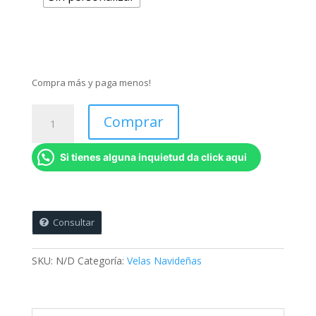
Compra más y paga menos!
Velas
Comprar
Pingüino
-
Si tienes alguna inquietud da click aqui
Color
degradé
-
Kit
x
Consultar
6
unidades
SKU:
N/D
Categoría:
Velas Navideñas
cantidad