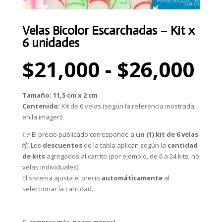
Velas Bicolor Escarchadas – Kit x
6 unidades
Ra
$
21,000
-
$
26,000
de
pr
de
Tamaño:
11,5 cm x 2 cm
$2
Contenido:
Kit de 6 velas (según la referencia mostrada
ha
en la imagen).
$2
👉 El precio publicado corresponde a
un (1) kit de 6 velas
.
📦 Los
descuentos
de la tabla aplican según la
cantidad
de kits
agregados al carrito (por ejemplo, de 6 a 24 kits, no
velas individuales).
El sistema ajusta el precio
automáticamente
al
seleccionar la cantidad.