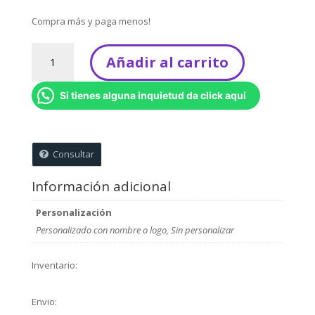
Compra más y paga menos!
Velas
Añadir al carrito
Bicolor
Escarchadas
Si tienes alguna inquietud da click aqui
-
Kit
x
6
Consultar
unidades
cantidad
Información adicional
Personalización
Personalizado con nombre o logo, Sin personalizar
Inventario:
Envio: