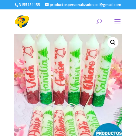
3155181155
productospersonalizadoscol@gmail.com