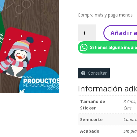
Compra más y paga menos!
Stickers
Añadir a
Navideños
x
Si tienes alguna inquie
140
unidades
(5
cms)
Consultar
Diseños
surtidos
Información adi
cantidad
Tamaño de
3 Cms,
Sticker
Cms
Semicorte
Cuadra
Acabado
Sin pla