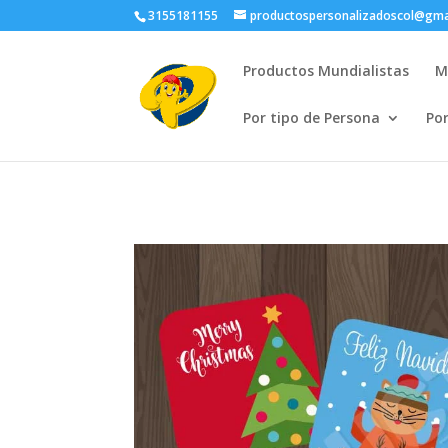
3155181155
productospersonalizadoscol@gma
Productos Mundialistas
M
Por tipo de Persona
Po